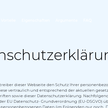
Vorteile
Eigenschaften
Argumente
FAQ
FAQ
nschutzerkläru
treiber dieser Webseite den Schutz Ihrer personenbez
iese vertraulich und entsprechend der aktuellen geset
iften sowie dieser Datenschutzerklärung. Nachfolgend
13 der EU Datenschutz- Grundverordnung (EU-DSGVO) üb
r personenbezogenen Daten (im Folgenden nur noch „D