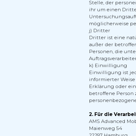
Stelle, der person
ihr um einen Dritt
Untersuchungsauft
möglicherweise pe
j) Dritter
Dritter ist eine na
außer der betroffe
Personen, die unte
Auftragsverarbeite
k) Einwilligung
Einwilligung ist je
informierter Weis
Erklärung oder ein
betroffene Person z
personenbezogenen
2. Für die Verarbe
AMS Advanced Mobi
Maienweg 54
22297 Hamburg