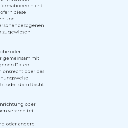
formationen nicht
ofern diese
en und
 personenbezogenen
on zugewiesen
iche oder
der gemeinsam mit
ogenen Daten
nionsrecht oder das
iehungsweise
cht oder dem Recht
Einrichtung oder
en verarbeitet.
ung oder andere