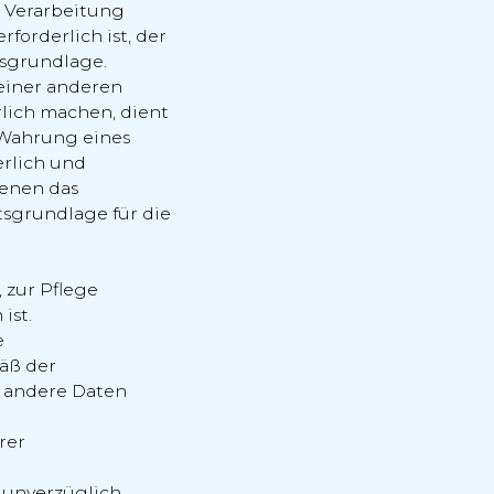
e Verarbeitung
forderlich ist, der
tsgrundlage.
 einer anderen
lich machen, dient
r Wahrung eines
erlich und
fenen das
htsgrundlage für die
, zur Pflege
ist.
e
äß der
r andere Daten
rer
 unverzüglich