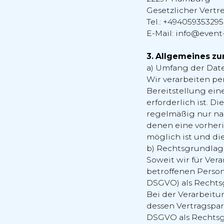
Gesetzlicher Vertr
Tel.: +494059353295
E-Mail: info@event
3. Allgemeines zu
a) Umfang der Dat
Wir verarbeiten pe
Bereitstellung ein
erforderlich ist. 
regelmäßig nur nac
denen eine vorheri
möglich ist und die
b) Rechtsgrundlag
Soweit wir für Ve
betroffenen Person 
DSGVO) als Rechts
Bei der Verarbeitu
dessen Vertragsparte
DSGVO als Rechtsgr