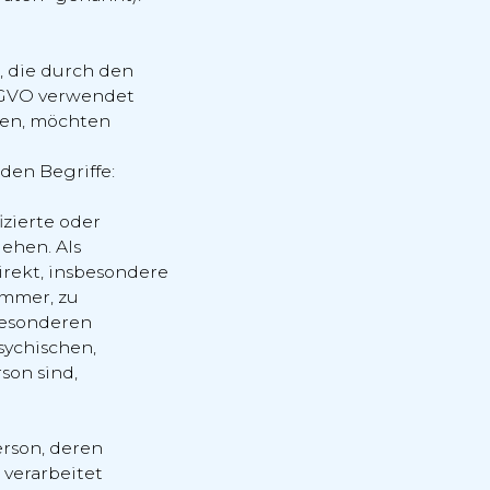
, die durch den
SGVO verwendet
ten, möchten
den Begriffe:
izierte oder
iehen. Als
irekt, insbesondere
mmer, zu
besonderen
sychischen,
son sind,
erson, deren
verarbeitet