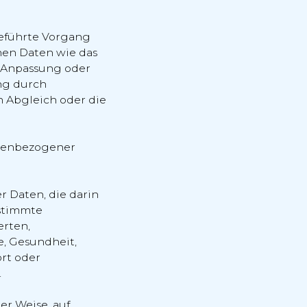
geführte Vorgang
en Daten wie das
e Anpassung oder
ng durch
n Abgleich oder die
onenbezogener
r Daten, die darin
stimmte
erten,
e, Gesundheit,
ort oder
.
r Weise, auf