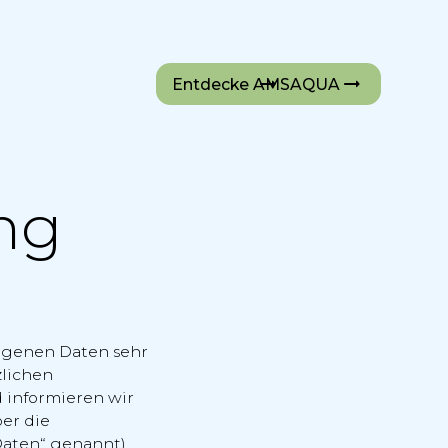
Entdecke AMSAQUA
ng
ogenen Daten sehr
zlichen
 informieren wir
er die
aten“ genannt).