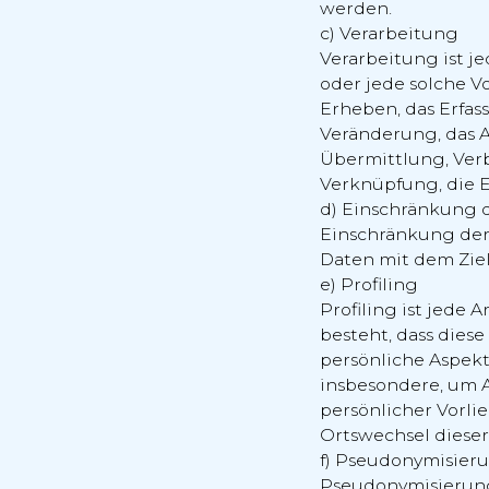
werden.
c) Verarbeitung
Verarbeitung ist j
oder jede solche 
Erheben, das Erfas
Veränderung, das A
Übermittlung, Verb
Verknüpfung, die E
d) Einschränkung 
Einschränkung der
Daten mit dem Ziel
e) Profiling
Profiling ist jede
besteht, dass die
persönliche Aspekt
insbesondere, um A
persönlicher Vorlie
Ortswechsel dieser
f) Pseudonymisier
Pseudonymisierung 