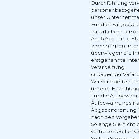
Durchführung vorv
personenbezogener 
unser Unternehmen 
Für den Fall, dass
natürlichen Perso
Art. 6 Abs. 1 lit. 
berechtigten Inter
überwiegen die In
erstgenannte Intere
Verarbeitung.
c) Dauer der Verar
Wir verarbeiten Ihr
unserer Beziehung 
Für die Aufbewahr
Aufbewahrungsfrist
Abgabenordnung in
nach den Vorgaben
Solange Sie nicht
vertrauensvollen G
Sollten Sie die Lö