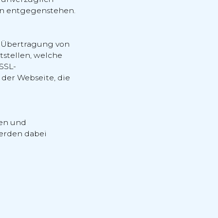
en entgegenstehen.
ie Übertragung von
tstellen, welche
SSL-
 der Webseite, die
ten und
erden dabei