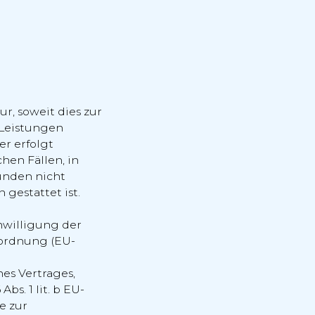
r, soweit dies zur
 Leistungen
er erfolgt
hen Fällen, in
ünden nicht
gestattet ist.
nwilligung der
erordnung (EU-
es Vertrages,
Abs. 1 lit. b EU-
e zur