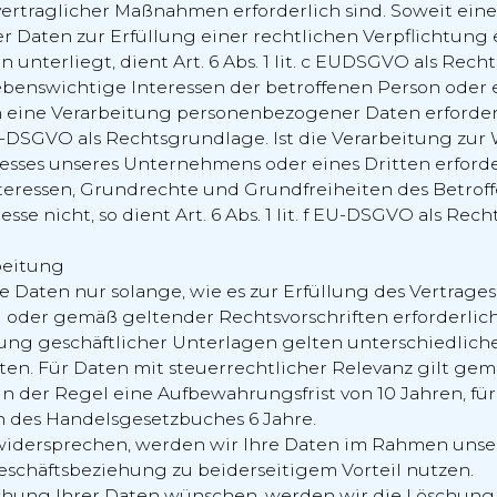
ertraglicher Maßnahmen erforderlich sind. Soweit ein
Daten zur Erfüllung einer rechtlichen Verpflichtung er
unterliegt, dient Art. 6 Abs. 1 lit. c EUDSGVO als Rech
 lebenswichtige Interessen der betroffenen Person oder
n eine Verarbeitung personenbezogener Daten erforder
d EU-DSGVO als Rechtsgrundlage. Ist die Verarbeitung zu
esses unseres Unternehmens oder eines Dritten erford
teressen, Grundrechte und Grundfreiheiten des Betrof
sse nicht, so dient Art. 6 Abs. 1 lit. f EU-DSGVO als Rec
beitung
e Daten nur solange, wie es zur Erfüllung des Vertrages
oder gemäß geltender Rechtsvorschriften erforderlich 
ung geschäftlicher Unterlagen gelten unterschiedlich
en. Für Daten mit steuerrechtlicher Relevanz gilt gem
 der Regel eine Aufbewahrungsfrist von 10 Jahren, fü
 des Handelsgesetzbuches 6 Jahre.
 widersprechen, werden wir Ihre Daten im Rahmen unse
eschäftsbeziehung zu beiderseitigem Vorteil nutzen.
schung Ihrer Daten wünschen, werden wir die Löschung