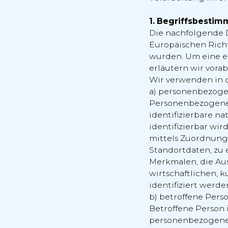
1. Begriffsbesti
Die nachfolgende D
Europäischen Rich
wurden. Um eine ei
erläutern wir vora
Wir verwenden in 
a) personenbezog
Personenbezogene D
identifizierbare na
identifizierbar wir
mittels Zuordnung
Standortdaten, zu
Merkmalen, die Aus
wirtschaftlichen, k
identifiziert werde
b) betroffene Pers
Betroffene Person i
personenbezogene 