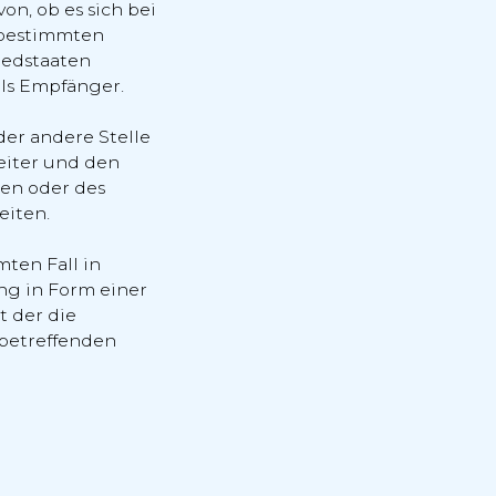
n, ob es sich bei
 bestimmten
iedstaaten
ls Empfänger.
der andere Stelle
eiter und den
hen oder des
eiten.
mten Fall in
g in Form einer
 der die
 betreffenden